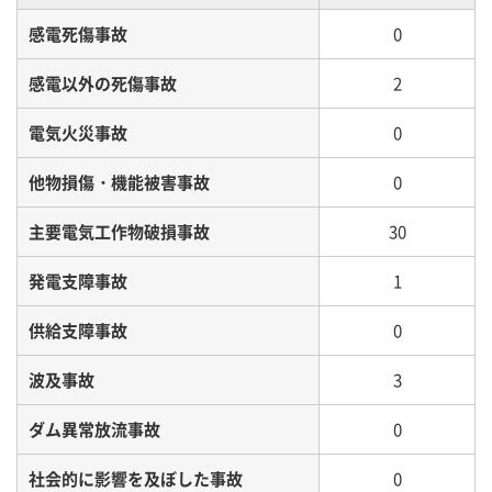
感電死傷事故
0
感電以外の死傷事故
2
電気火災事故
0
他物損傷・機能被害事故
0
主要電気工作物破損事故
30
発電支障事故
1
供給支障事故
0
波及事故
3
ダム異常放流事故
0
社会的に影響を及ぼした事故
0