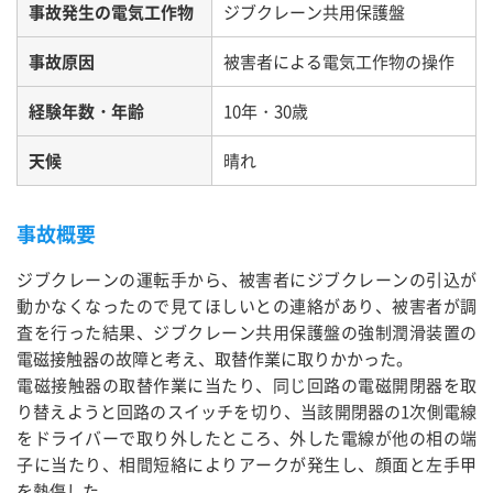
事故発生の電気工作物
ジブクレーン共用保護盤
事故原因
被害者による電気工作物の操作
経験年数・年齢
10年・30歳
天候
晴れ
事故概要
ジブクレーンの運転手から、被害者にジブクレーンの引込が
動かなくなったので見てほしいとの連絡があり、被害者が調
査を行った結果、ジブクレーン共用保護盤の強制潤滑装置の
電磁接触器の故障と考え、取替作業に取りかかった。
電磁接触器の取替作業に当たり、同じ回路の電磁開閉器を取
り替えようと回路のスイッチを切り、当該開閉器の1次側電線
をドライバーで取り外したところ、外した電線が他の相の端
子に当たり、相間短絡によりアークが発生し、顔面と左手甲
を熱傷した。