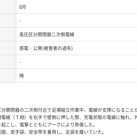
8月
-
高圧区分開閉器二次側電線
感電・公衆(被害者の過失)
-
晴
区分開閉器の二次側付近で足場組立作業中、電線が支障になること
相電線（Ｔ相）を右手で壁側に押した際、充電状態の電線に触れ、
を起こし、電撃とともにアークにより負傷した。
業服、皮手袋、安全帯を着用し、足袋を履いていた。