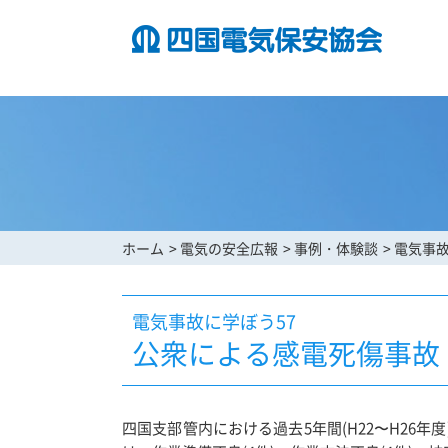
ホーム
電気の安全広報
事例・体験談
電気事
電気事故に学ぼう57
公衆による感電死傷事故
四国支部管内における過去5年間(H22〜H26年