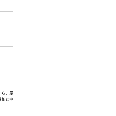
から、屋
外相と中