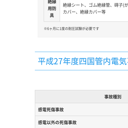
絶縁
絶縁シート、ゴム絶縁管、碍子(が
用防
カバー、絶縁カバー等
具
※6ヶ月に1度の耐圧試験が必要です
平成27年度四国管内電
事故種別
感電死傷事故
感電以外の死傷事故